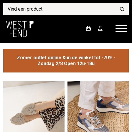
Zomer outlet online & in de winkel tot -70% -
Zondag 2/8 Open 12u-18u