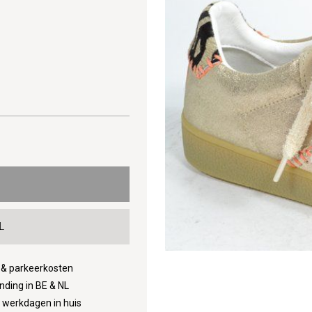
L
d & parkeerkosten
nding in BE & NL
3 werkdagen in huis