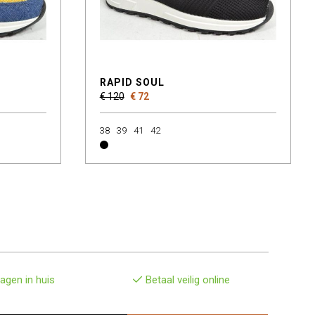
RAPID SOUL
€ 120
€ 72
38
39
41
42
agen in huis
Betaal veilig online