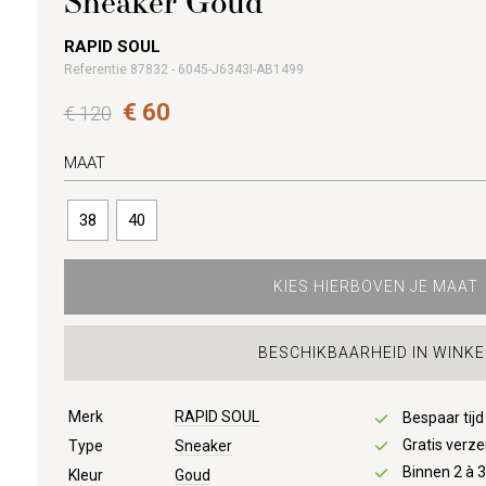
Sneaker Goud
RAPID SOUL
Referentie 87832 - 6045-J6343I-AB1499
€ 60
€ 120
MAAT
38
40
KIES HIERBOVEN JE MAAT
BESCHIKBAARHEID IN WINKE
Merk
RAPID SOUL
Bespaar tij
Gratis verze
Type
Sneaker
Binnen 2 à 
Kleur
Goud