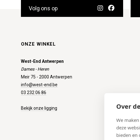
Volg ons op
ONZE WINKEL
West-End Antwerpen
Dames - Heren
Meir 75 - 2000 Antwerpen
info@west-end.be
03 232 06 86
Over de
Bekijk onze ligging
We maken g
deze websi
bieden en 