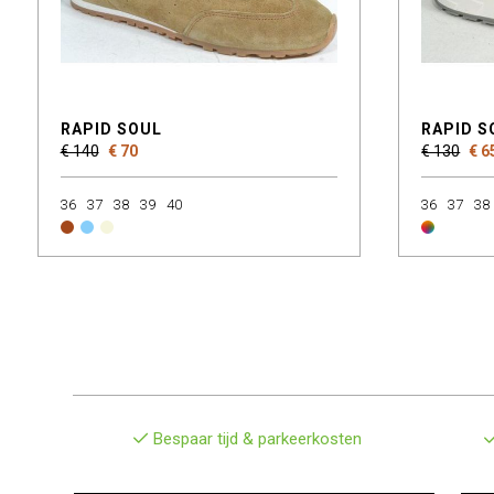
RAPID SOUL
RAPID S
€ 140
€ 70
€ 130
€ 6
36
37
38
39
40
36
37
38
Bespaar tijd & parkeerkosten