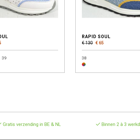
OUL
RAPID SOUL
5
€ 130
€ 65
39
38
Gratis verzending in BE & NL
Binnen 2 à 3 werkd