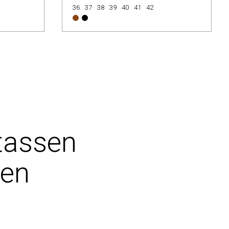
36
37
38
39
40
41
42
tassen
pen