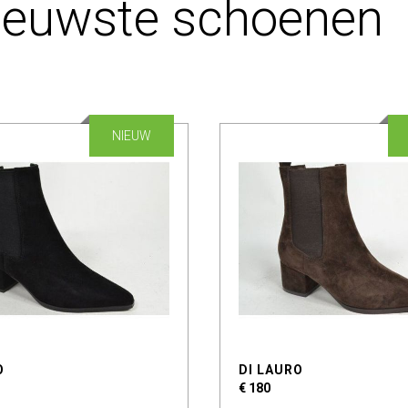
ieuwste schoenen
NIEUW
O
DI LAURO
€ 180