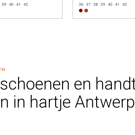
39
40
41
42
36
37
38
39
40
41
42
en
 schoenen en hand
n in hartje Antwer