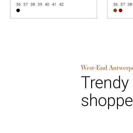
36
37
38
39
40
41
42
36
37
38
West-End Antwerp
Trendy
shoppe