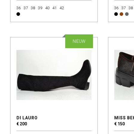
36
37
38
39
40
41
42
36
37
38
NIEUW
DI LAURO
MISS BE
€ 200
€ 150