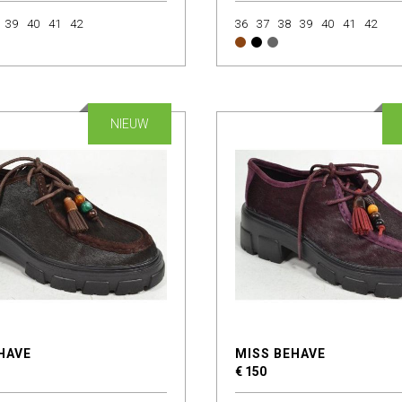
39
40
41
42
36
37
38
39
40
41
42
NIEUW
HAVE
MISS BEHAVE
€ 150