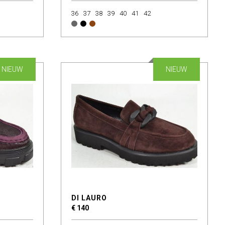
36
37
38
39
40
41
42
NIEUW
NIEUW
DI LAURO
€ 140