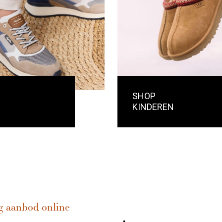
SHOP
KINDEREN
g aanbod online