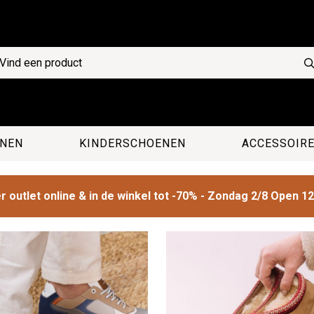
NEN
KINDERSCHOENEN
ACCESSOIR
 outlet online & in de winkel tot -70% - Zondag 2/8 Open 1