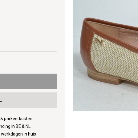
L
d & parkeerkosten
nding in BE & NL
3 werkdagen in huis