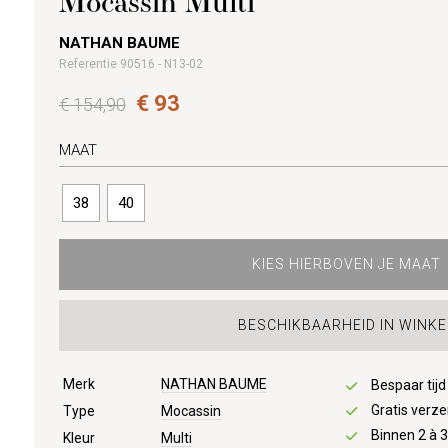
Mocassin Multi
NATHAN BAUME
Referentie 90516 - N13-02
€ 93
€ 154,90
MAAT
38
40
KIES HIERBOVEN JE MAAT
BESCHIKBAARHEID IN WINKE
Merk
NATHAN BAUME
Bespaar tij
Gratis verze
Type
Mocassin
Binnen 2 à 
Kleur
Multi