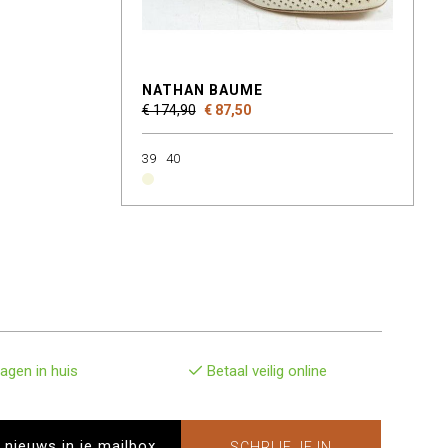
NATHAN BAUME
€ 174,90
€ 87,50
39
40
agen in huis
Betaal veilig online
SCHRIJF JE IN