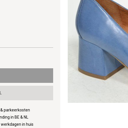
L
d & parkeerkosten
nding in BE & NL
3 werkdagen in huis