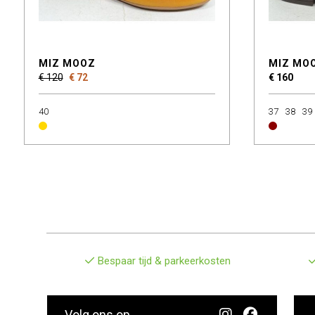
MIZ MOOZ
MIZ MO
€ 120
€ 72
€ 160
40
37
38
39
Bespaar tijd & parkeerkosten
Volg ons op