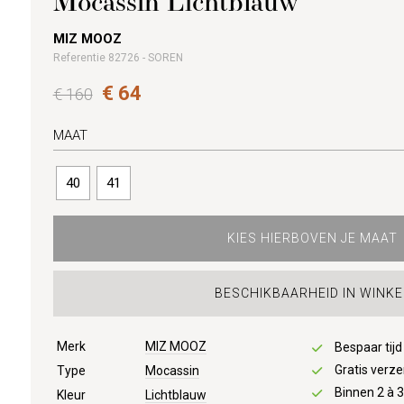
Mocassin Lichtblauw
MIZ MOOZ
Referentie 82726 - SOREN
€ 64
€ 160
MAAT
40
41
KIES HIERBOVEN JE MAAT
BESCHIKBAARHEID IN WINKE
Merk
MIZ MOOZ
Bespaar tij
Gratis verze
Type
Mocassin
Binnen 2 à 
Kleur
Lichtblauw