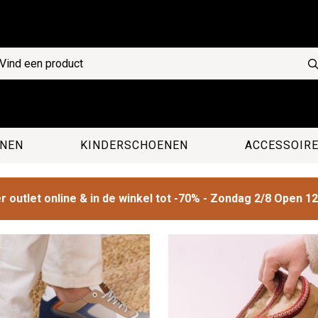
NEN
KINDERSCHOENEN
ACCESSOIR
 outlet online & in de winkel tot -70% - Zondag 2/8 Open 1