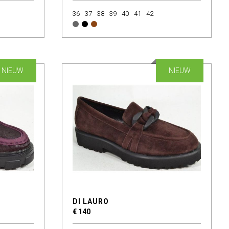
36
37
38
39
40
41
42
NIEUW
NIEUW
DI LAURO
€ 140