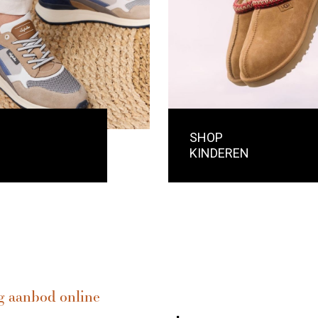
SHOP
KINDEREN
g aanbod online