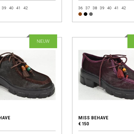
39
40
41
42
36
37
38
39
40
41
42
NIEUW
HAVE
MISS BEHAVE
€ 150