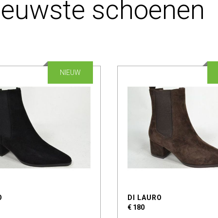
ieuwste schoenen
NIEUW
O
DI LAURO
€ 180