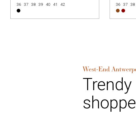
36
37
38
39
40
41
42
36
37
38
West-End Antwerp
Trendy
shoppe