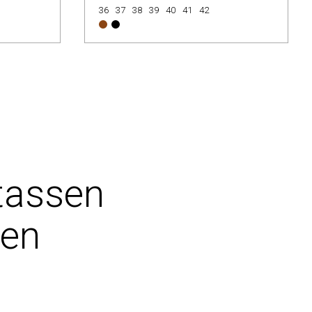
36
37
38
39
40
41
42
tassen
pen