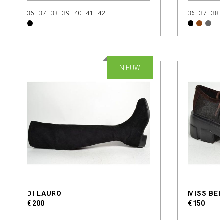
36
37
38
39
40
41
42
36
37
38
NIEUW
DI LAURO
MISS BE
€ 200
€ 150