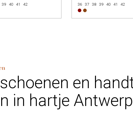
39
40
41
42
36
37
38
39
40
41
42
en
 schoenen en hand
n in hartje Antwer