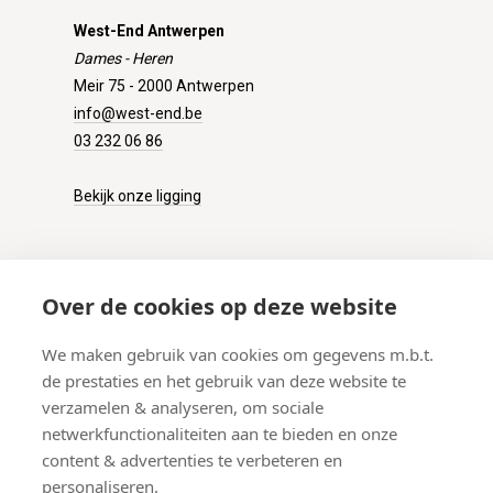
West-End Antwerpen
Dames - Heren
Meir 75 - 2000 Antwerpen
info@west-end.be
03 232 06 86
Bekijk onze ligging
KLANTENSERVICE
Over de cookies op deze website
Onze winkel
We maken gebruik van cookies om gegevens m.b.t.
Verzenden
de prestaties en het gebruik van deze website te
Retourneren
verzamelen & analyseren, om sociale
Betalen
netwerkfunctionaliteiten aan te bieden en onze
Veelgestelde vragen
content & advertenties te verbeteren en
personaliseren.