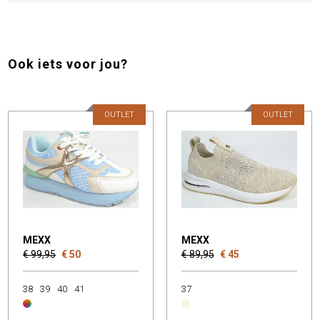
Ook iets voor jou?
OUTLET
OUTLET
MEXX
MEXX
€ 99,95
€ 50
€ 89,95
€ 45
38
39
40
41
37