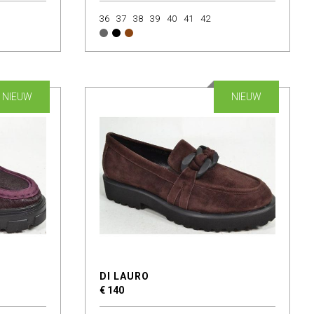
36
37
38
39
40
41
42
NIEUW
NIEUW
DI LAURO
€ 140