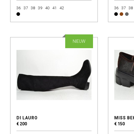
36
37
38
39
40
41
42
36
37
38
NIEUW
DI LAURO
MISS BE
€ 200
€ 150