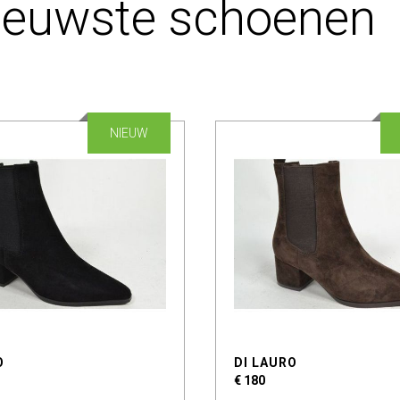
ieuwste schoenen
NIEUW
O
DI LAURO
€ 180