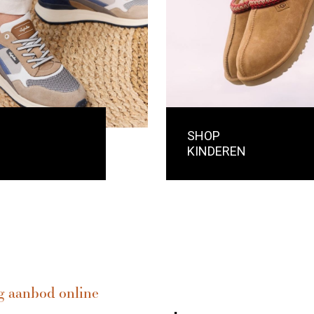
SHOP
KINDEREN
g aanbod online