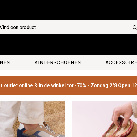
NEN
KINDERSCHOENEN
ACCESSOIR
 outlet online & in de winkel tot -70% - Zondag 2/8 Open 1