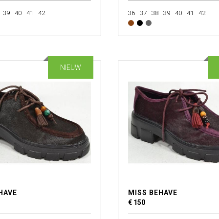
39
40
41
42
36
37
38
39
40
41
42
NIEUW
HAVE
MISS BEHAVE
€ 150