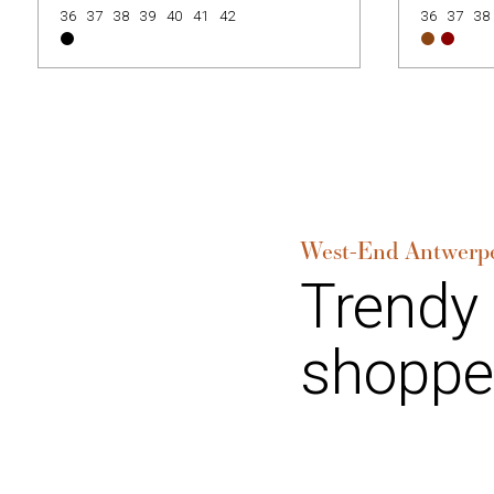
36
37
38
39
40
41
42
36
37
38
West-End Antwerp
Trendy
shoppe