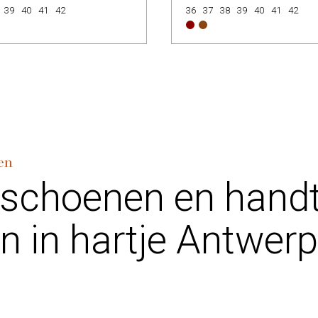
39
40
41
42
36
37
38
39
40
41
42
en
 schoenen en hand
n in hartje Antwer