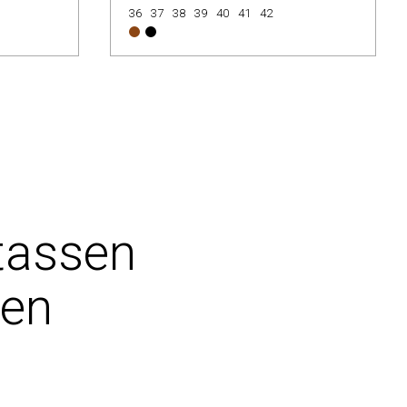
36
37
38
39
40
41
42
tassen
pen