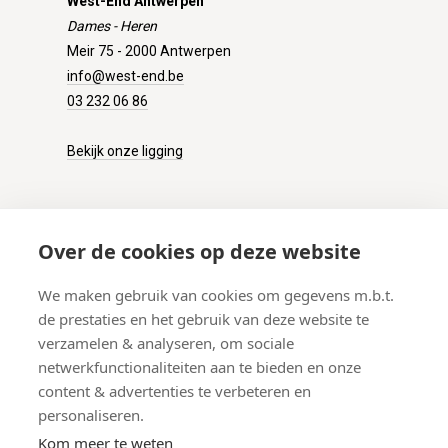
West-End Antwerpen
Dames - Heren
Meir 75 - 2000 Antwerpen
info@west-end.be
03 232 06 86
Bekijk onze ligging
KLANTENSERVICE
Over de cookies op deze website
Onze winkel
We maken gebruik van cookies om gegevens m.b.t.
Verzenden
de prestaties en het gebruik van deze website te
Retourneren
verzamelen & analyseren, om sociale
Betalen
netwerkfunctionaliteiten aan te bieden en onze
Veelgestelde vragen
content & advertenties te verbeteren en
personaliseren.
Kom meer te weten