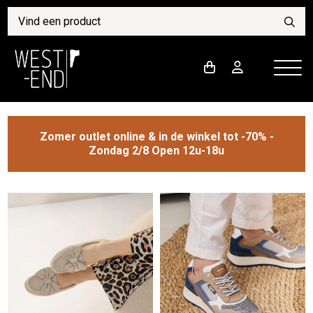
Zomer outlet online & in de winkel tot -70% -
Zondag 2/8 Open 12u-18u