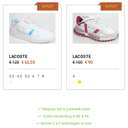
OUTLET
OUTLET
LACOSTE
LACOSTE
€ 125
€ 62,50
€ 150
€ 90
3,5
4,5
5,5
6
7
8
4
Bespaar tijd & parkeerkosten
Gratis verzending in BE & NL
Binnen 2 à 3 werkdagen in huis