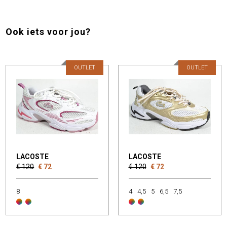
Ook iets voor jou?
OUTLET
OUTLET
LACOSTE
LACOSTE
€ 120
€ 72
€ 120
€ 72
8
4
4,5
5
6,5
7,5