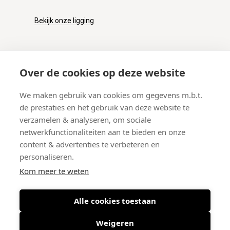
Bekijk onze ligging
KLANTENSERVICE
Over de cookies op deze website
Onze winkel
We maken gebruik van cookies om gegevens m.b.t.
Verzenden
de prestaties en het gebruik van deze website te
Retourneren
verzamelen & analyseren, om sociale
Betalen
netwerkfunctionaliteiten aan te bieden en onze
Veelgestelde vragen
content & advertenties te verbeteren en
personaliseren.
Kom meer te weten
Alle cookies toestaan
© 2026 West-End BV
-
Meir 75, 2000 Antwerpen (België)
-
BTW BE
0406.134.644
Weigeren
Maattabel
-
Nieuwsbrief
-
Algemene voorwaarden
-
Privacy policy