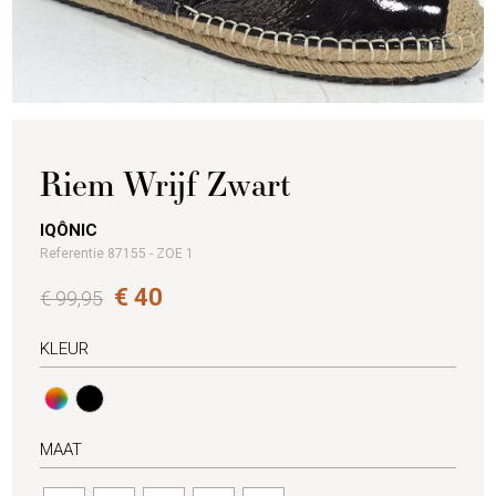
Riem Wrijf Zwart
IQÔNIC
Referentie 87155 - ZOE 1
€ 40
€ 99,95
KLEUR
MAAT