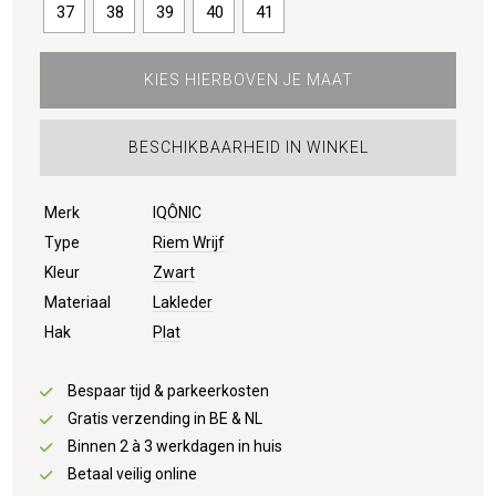
37
38
39
40
41
KIES HIERBOVEN JE MAAT
BESCHIKBAARHEID IN WINKEL
Merk
IQÔNIC
Type
Riem Wrijf
Kleur
Zwart
Materiaal
Lakleder
Hak
Plat
Bespaar tijd & parkeerkosten
Gratis verzending in BE & NL
Binnen 2 à 3 werkdagen in huis
Betaal veilig online