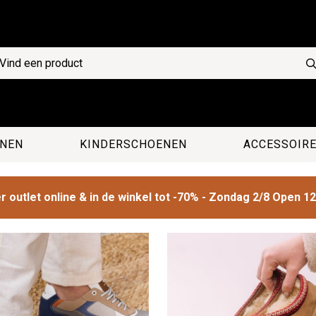
NEN
KINDERSCHOENEN
ACCESSOIR
 outlet online & in de winkel tot -70% - Zondag 2/8 Open 1