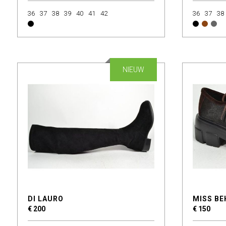
36
37
38
39
40
41
42
36
37
38
NIEUW
DI LAURO
MISS BE
€ 200
€ 150