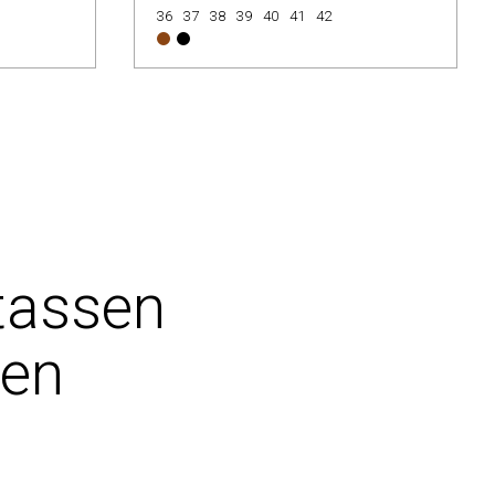
36
37
38
39
40
41
42
tassen
pen