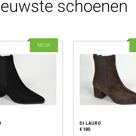
ieuwste schoenen
NIEUW
O
DI LAURO
€ 180