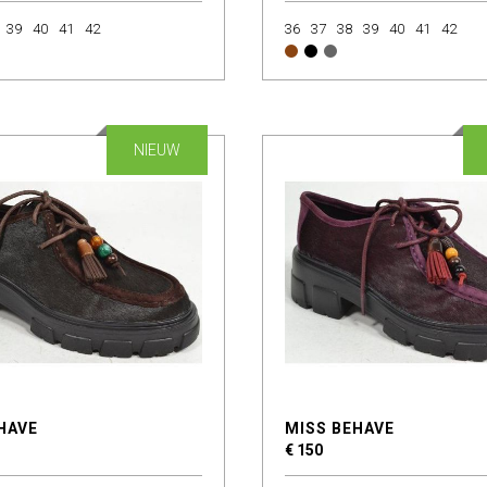
39
40
41
42
36
37
38
39
40
41
42
NIEUW
HAVE
MISS BEHAVE
€ 150