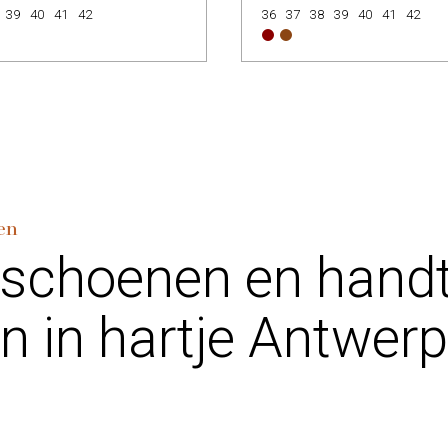
39
40
41
42
36
37
38
39
40
41
42
en
 schoenen en hand
n in hartje Antwer