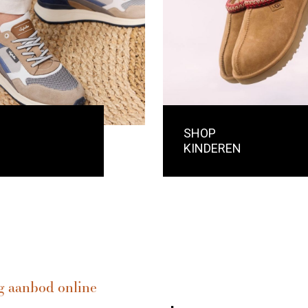
SHOP
KINDEREN
g aanbod online