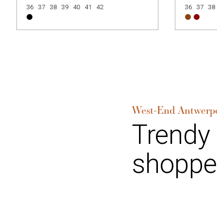
36
37
38
39
40
41
42
36
37
38
West-End Antwerp
Trendy
shoppe