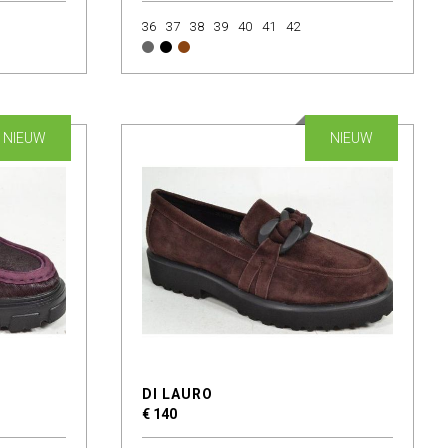
36
37
38
39
40
41
42
NIEUW
NIEUW
DI LAURO
€ 140