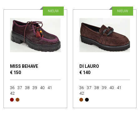
NIEUW
NIEUW
MISS BEHAVE
DI LAURO
€ 150
€ 140
36
37
38
39
40
41
36
37
38
39
40
41
42
42