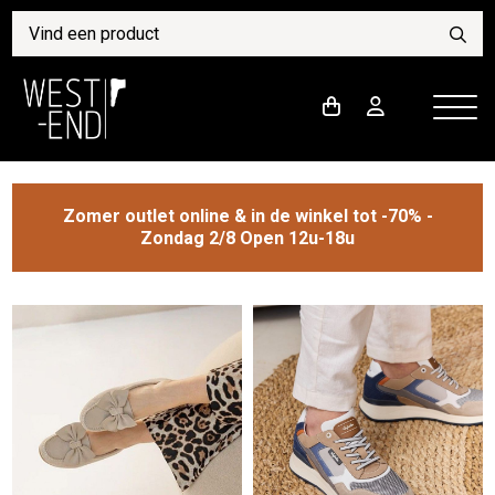
Zomer outlet online & in de winkel tot -70% -
Zondag 2/8 Open 12u-18u