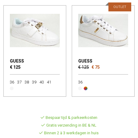
OUTLET
GUESS
GUESS
€ 125
€ 125
€ 75
36
37
38
39
40
41
36
Bespaar tijd & parkeerkosten
Gratis verzending in BE & NL
Binnen 2 à 3 werkdagen in huis