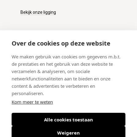
Bekijk onze ligging
KLANTENSERVICE
Over de cookies op deze website
Onze winkel
We maken gebruik van cookies om gegevens m.b.t.
Verzenden
de prestaties en het gebruik van deze website te
Retourneren
verzamelen & analyseren, om sociale
Betalen
netwerkfunctionaliteiten aan te bieden en onze
Veelgestelde vragen
content & advertenties te verbeteren en
personaliseren.
Kom meer te weten
Alle cookies toestaan
© 2026 West-End BV
-
Meir 75, 2000 Antwerpen (België)
-
BTW BE
0406.134.644
Weigeren
Maattabel
-
Nieuwsbrief
-
Algemene voorwaarden
-
Privacy policy