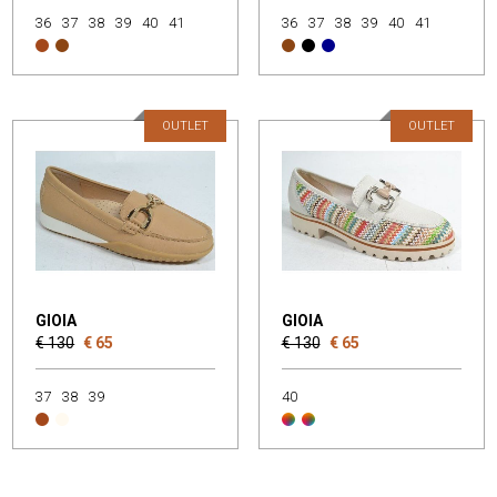
36
37
38
39
40
41
36
37
38
39
40
41
OUTLET
OUTLET
GIOIA
GIOIA
€ 130
€ 65
€ 130
€ 65
37
38
39
40