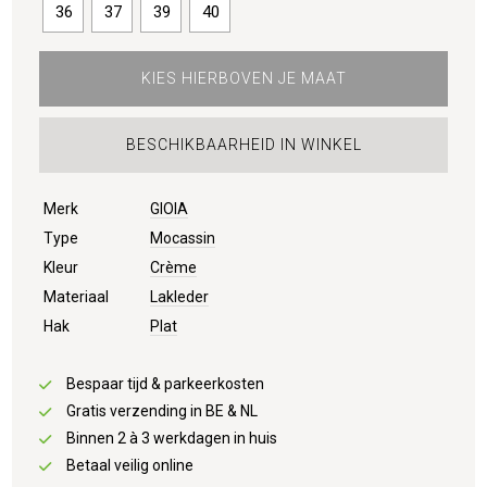
36
37
39
40
KIES HIERBOVEN JE MAAT
BESCHIKBAARHEID IN WINKEL
Merk
GIOIA
Type
Mocassin
Kleur
Crème
Materiaal
Lakleder
Hak
Plat
Bespaar tijd & parkeerkosten
Gratis verzending in BE & NL
Binnen 2 à 3 werkdagen in huis
Betaal veilig online