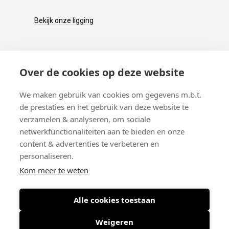
Bekijk onze ligging
KLANTENSERVICE
Over de cookies op deze website
Onze winkel
We maken gebruik van cookies om gegevens m.b.t.
Verzenden
de prestaties en het gebruik van deze website te
Retourneren
verzamelen & analyseren, om sociale
Betalen
netwerkfunctionaliteiten aan te bieden en onze
Veelgestelde vragen
content & advertenties te verbeteren en
personaliseren.
Kom meer te weten
Alle cookies toestaan
© 2026 West-End BV
-
Meir 75, 2000 Antwerpen (België)
-
BTW BE
0406.134.644
Weigeren
Maattabel
-
Nieuwsbrief
-
Algemene voorwaarden
-
Privacy policy