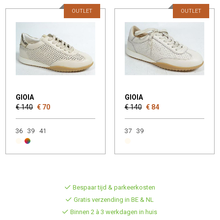
OUTLET
OUTLET
GIOIA
GIOIA
€ 140
€ 70
€ 140
€ 84
36
39
41
37
39
Bespaar tijd & parkeerkosten
Gratis verzending in BE & NL
Binnen 2 à 3 werkdagen in huis