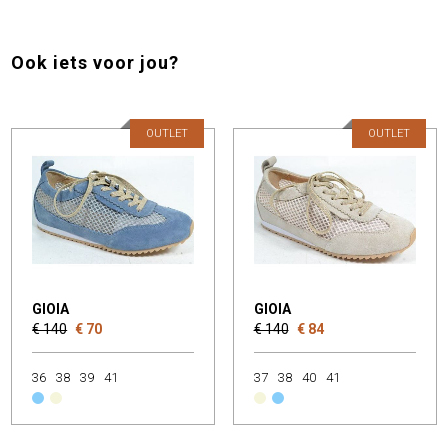
Ook iets voor jou?
OUTLET
OUTLET
GIOIA
GIOIA
€ 140
€ 70
€ 140
€ 84
36
38
39
41
37
38
40
41