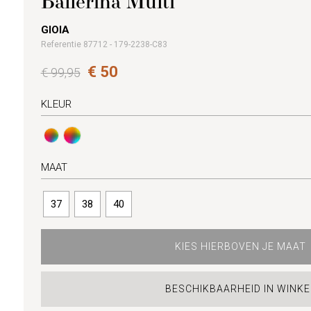
Ballerina Multi
GIOIA
Referentie 87712 - 179-2238-C83
€ 50
€ 99,95
KLEUR
MAAT
37
38
40
KIES HIERBOVEN JE MAAT
BESCHIKBAARHEID IN WINKE