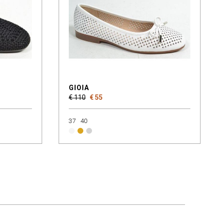
GIOIA
€ 110
€ 55
37
40