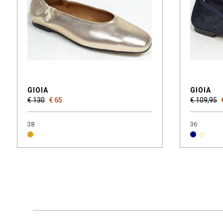
GIOIA
GIOIA
€ 130
€ 65
€ 109,95
38
36