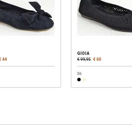
GIOIA
€ 44
€ 99,95
€ 60
36