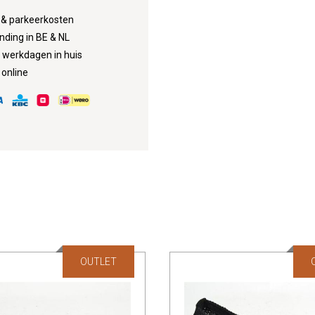
d & parkeerkosten
nding in BE & NL
3 werkdagen in huis
 online
OUTLET