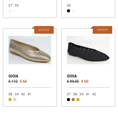
37
39
36
OUTLET
OUTLET
GIOIA
GIOIA
€ 110
€ 66
€ 99,95
€ 60
38
39
40
41
37
38
39
41
42