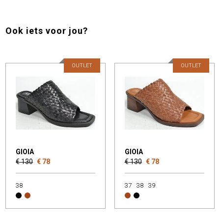
Ook iets voor jou?
OUTLET
OUTLET
GIOIA
GIOIA
€ 130
€ 78
€ 130
€ 78
38
37
38
39