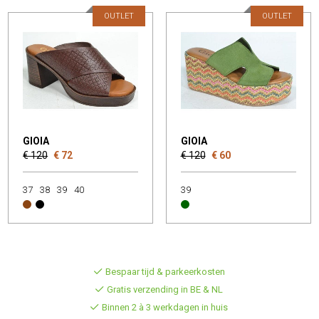
OUTLET
OUTLET
GIOIA
GIOIA
€ 120
€ 72
€ 120
€ 60
37
38
39
40
39
Bespaar tijd & parkeerkosten
Gratis verzending in BE & NL
Binnen 2 à 3 werkdagen in huis