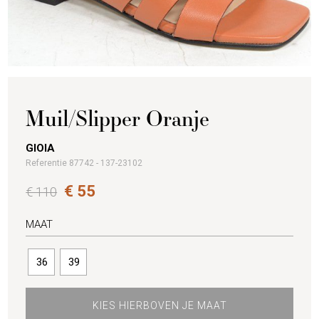
Muil/Slipper Oranje
GIOIA
Referentie 87742 - 137-23102
€ 55
€ 110
MAAT
36
39
KIES HIERBOVEN JE MAAT