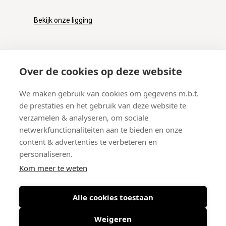
Bekijk onze ligging
KLANTENSERVICE
Over de cookies op deze website
Onze winkel
We maken gebruik van cookies om gegevens m.b.t.
Verzenden
de prestaties en het gebruik van deze website te
Retourneren
verzamelen & analyseren, om sociale
Betalen
netwerkfunctionaliteiten aan te bieden en onze
Veelgestelde vragen
content & advertenties te verbeteren en
personaliseren.
Kom meer te weten
Alle cookies toestaan
© 2026 West-End BV
-
Meir 75, 2000 Antwerpen (België)
-
BTW BE
0406.134.644
Weigeren
Maattabel
-
Nieuwsbrief
-
Algemene voorwaarden
-
Privacy policy