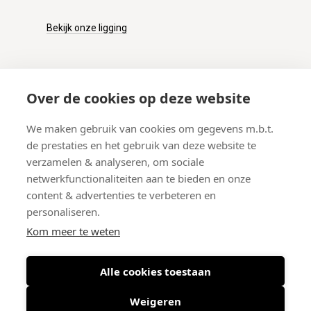
Bekijk onze ligging
KLANTENSERVICE
Over de cookies op deze website
Onze winkel
We maken gebruik van cookies om gegevens m.b.t.
Verzenden
de prestaties en het gebruik van deze website te
Retourneren
verzamelen & analyseren, om sociale
Betalen
netwerkfunctionaliteiten aan te bieden en onze
Veelgestelde vragen
content & advertenties te verbeteren en
personaliseren.
Kom meer te weten
Alle cookies toestaan
© 2026 West-End BV
-
Meir 75, 2000 Antwerpen (België)
-
BTW BE
0406.134.644
Weigeren
Maattabel
-
Nieuwsbrief
-
Algemene voorwaarden
-
Privacy policy