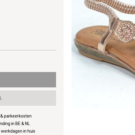
L
d & parkeerkosten
nding in BE & NL
3 werkdagen in huis