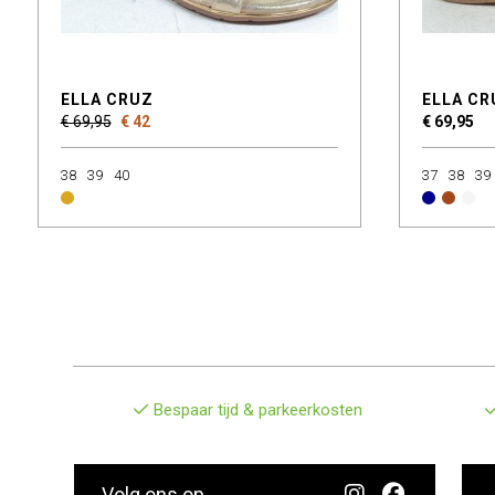
ELLA CRUZ
ELLA CR
€ 69,95
€ 42
€ 69,95
38
39
40
37
38
39
Bespaar tijd & parkeerkosten
Volg ons op