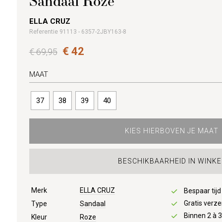
Sandaal Roze
ELLA CRUZ
Referentie 91113 - 6357-2JBY163-8
€ 42
€ 69,95
MAAT
37
38
39
40
KIES HIERBOVEN JE MAAT
BESCHIKBAARHEID IN WINKE
Merk
ELLA CRUZ
Bespaar tij
Gratis verze
Type
Sandaal
Binnen 2 à 
Kleur
Roze