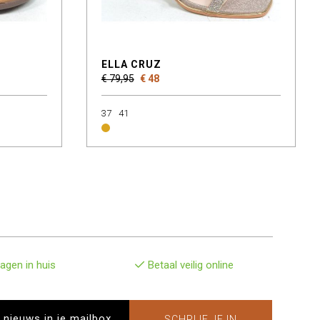
ELLA CRUZ
€ 79,95
€ 48
37
41
agen in huis
Betaal veilig online
SCHRIJF JE IN