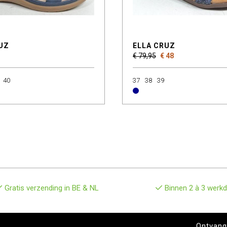
UZ
ELLA CRUZ
€ 79,95
€ 48
40
37
38
39
Gratis verzending in BE & NL
Binnen 2 à 3 werkd