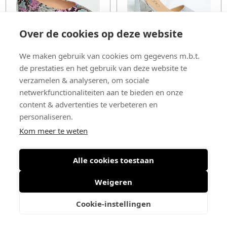
Over de cookies op deze website
DI LAURO
DI LAURO
We maken gebruik van cookies om gegevens m.b.t.
€ 130
€ 65
€ 130
€ 65
de prestaties en het gebruik van deze website te
verzamelen & analyseren, om sociale
37
38
39
41
37
netwerkfunctionaliteiten aan te bieden en onze
content & advertenties te verbeteren en
personaliseren.
Kom meer te weten
OUTLET
OUTLET
Alle cookies toestaan
Weigeren
Cookie-instellingen
DI LAURO
DI LAURO