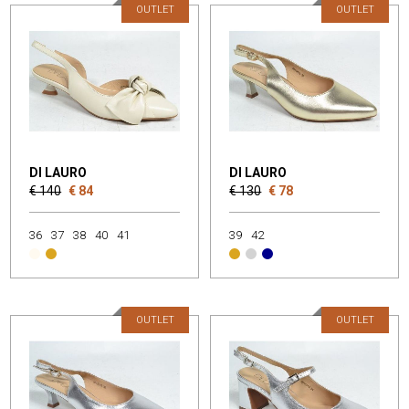
OUTLET
OUTLET
DI LAURO
DI LAURO
€ 140
€ 84
€ 130
€ 78
36
37
38
40
41
39
42
OUTLET
OUTLET