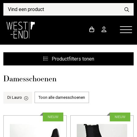
Productfilters
tonen
Damesschoenen
Di Lauro
Toon alle damesschoenen
NIEUW
NIEUW