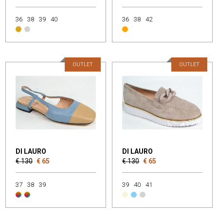
36
38
39
40
36
38
42
OUTLET
OUTLET
DI LAURO
DI LAURO
€ 130
€ 65
€ 130
€ 65
37
38
39
39
40
41