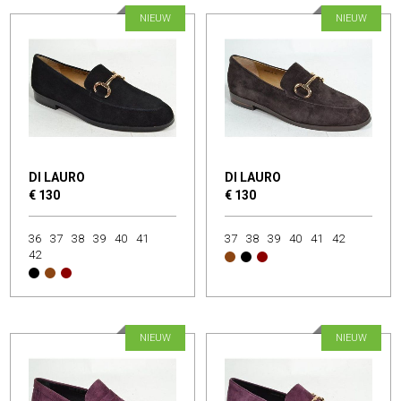
NIEUW
NIEUW
DI LAURO
DI LAURO
€ 130
€ 130
36
37
38
39
40
41
37
38
39
40
41
42
42
NIEUW
NIEUW