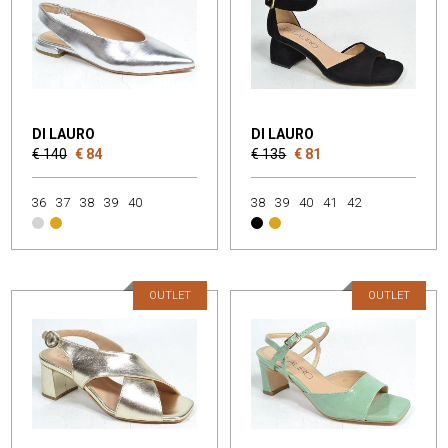
DI LAURO
DI LAURO
€ 140
€ 84
€ 135
€ 81
36
37
38
39
40
38
39
40
41
42
OUTLET
OUTLET