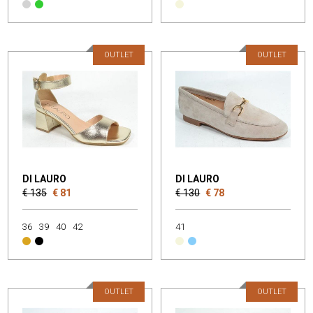
OUTLET
OUTLET
DI LAURO
DI LAURO
€ 135
€ 81
€ 130
€ 78
36
39
40
42
41
OUTLET
OUTLET