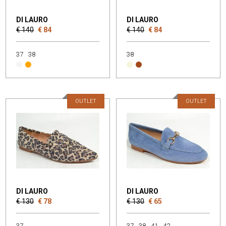
DI LAURO
DI LAURO
€ 140
€ 84
€ 140
€ 84
37
38
38
OUTLET
OUTLET
DI LAURO
DI LAURO
€ 130
€ 78
€ 130
€ 65
37
37
38
41
42