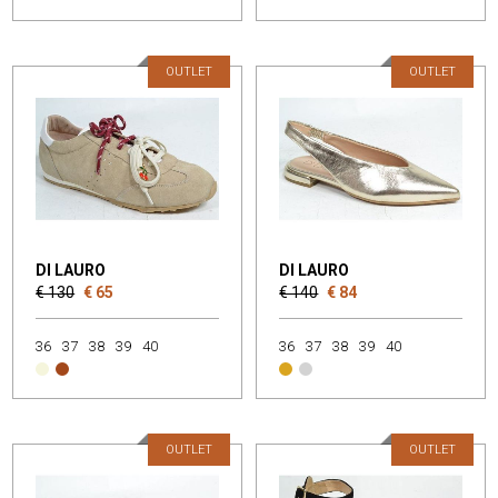
OUTLET
OUTLET
DI LAURO
DI LAURO
€ 130
€ 65
€ 140
€ 84
36
37
38
39
40
36
37
38
39
40
OUTLET
OUTLET