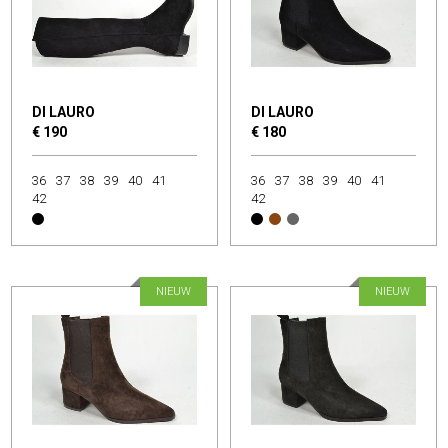
DI LAURO
DI LAURO
€ 190
€ 180
36
37
38
39
40
41
36
37
38
39
40
41
42
42
NIEUW
NIEUW