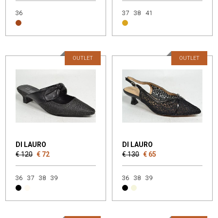
36
37
38
41
OUTLET
OUTLET
DI LAURO
DI LAURO
€ 120
€ 72
€ 130
€ 65
36
37
38
39
36
38
39