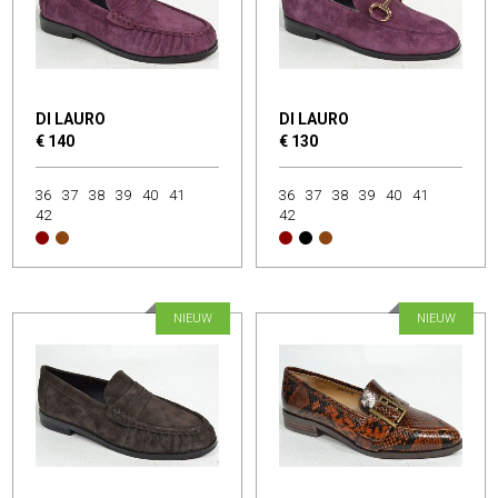
DI LAURO
DI LAURO
€ 140
€ 130
36
37
38
39
40
41
36
37
38
39
40
41
42
42
NIEUW
NIEUW