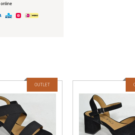
 online
OUTLET