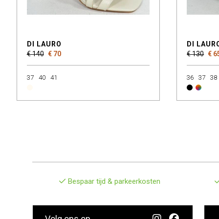
DI LAURO
DI LAUR
€ 140
€ 70
€ 130
€ 6
37
40
41
36
37
38
Bespaar tijd & parkeerkosten
Volg ons op