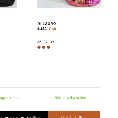
DI LAURO
€ 150
€ 60
36
37
39
agen in huis
Betaal veilig online
SCHRIJF JE IN