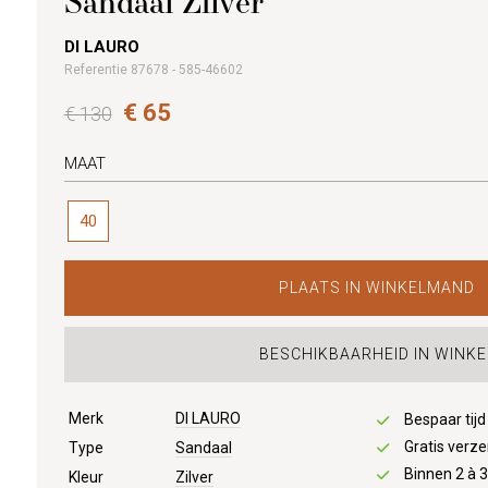
Sandaal Zilver
DI LAURO
Referentie 87678 - 585-46602
€ 65
€ 130
MAAT
40
PLAATS IN WINKELMAND
BESCHIKBAARHEID IN WINKE
Merk
DI LAURO
Bespaar tij
Gratis verze
Type
Sandaal
Binnen 2 à 
Kleur
Zilver