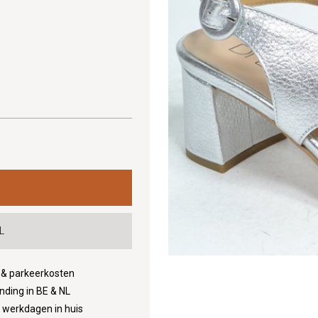
L
d & parkeerkosten
nding in BE & NL
3 werkdagen in huis