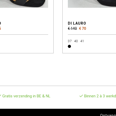
O
DI LAURO
5
€ 140
€ 70
37
40
41
Gratis verzending in BE & NL
Binnen 2 à 3 werkd