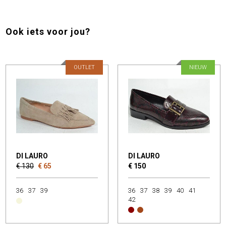
Ook iets voor jou?
OUTLET
NIEUW
DI LAURO
DI LAURO
€ 130
€ 65
€ 150
36
37
39
36
37
38
39
40
41
42