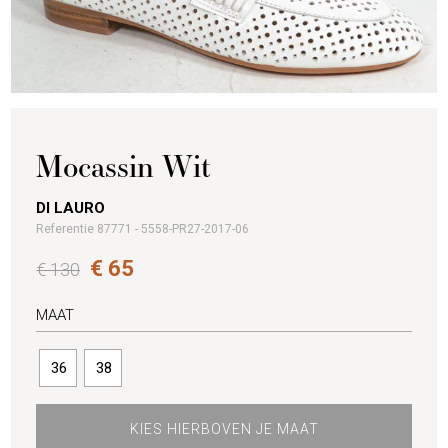
Mocassin Wit
DI LAURO
Referentie 87771 - 5558-PR27-2017-06
€ 65
€ 130
MAAT
36
38
KIES HIERBOVEN JE MAAT