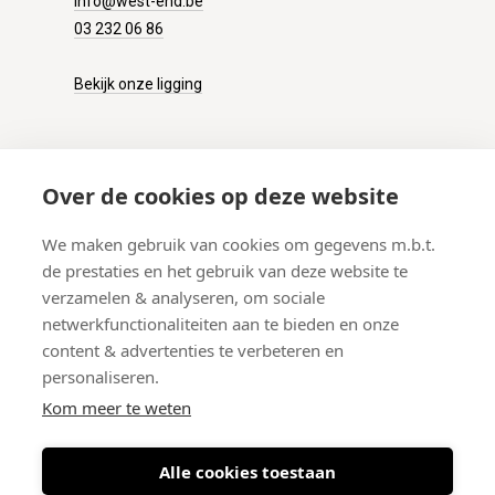
info@west-end.be
03 232 06 86
Bekijk onze ligging
KLANTENSERVICE
Over de cookies op deze website
Onze winkel
We maken gebruik van cookies om gegevens m.b.t.
Verzenden
de prestaties en het gebruik van deze website te
Retourneren
verzamelen & analyseren, om sociale
Betalen
netwerkfunctionaliteiten aan te bieden en onze
Veelgestelde vragen
content & advertenties te verbeteren en
personaliseren.
Kom meer te weten
Alle cookies toestaan
© 2026 West-End BV
-
Meir 75, 2000 Antwerpen (België)
-
BTW BE