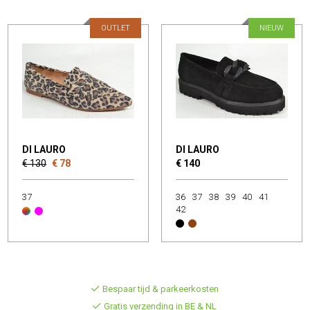
OUTLET
NIEUW
DI LAURO
DI LAURO
€ 130
€ 78
€ 140
37
36
37
38
39
40
41
42
Bespaar tijd & parkeerkosten
Gratis verzending in BE & NL