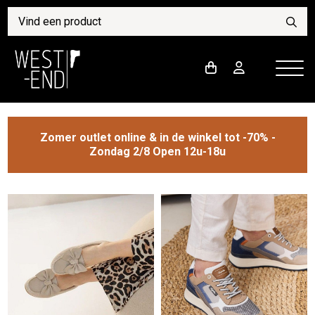
Zomer outlet online & in de winkel tot -70% -
Zondag 2/8 Open 12u-18u