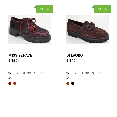
NIEUW
NIEUW
MISS BEHAVE
DI LAURO
€ 150
€ 140
36
37
38
39
40
41
36
37
38
39
40
41
42
42