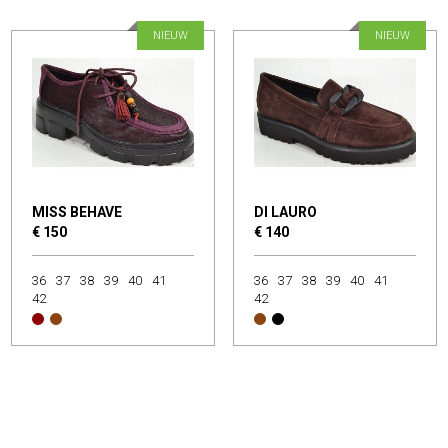
NIEUW
NIEUW
MISS BEHAVE
DI LAURO
€ 150
€ 140
36
37
38
39
40
41
36
37
38
39
40
41
42
42