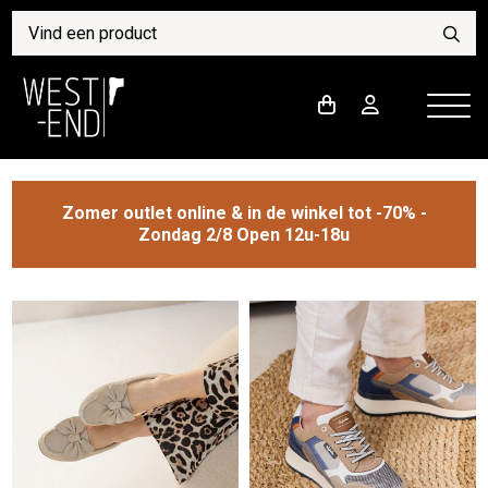
Zomer outlet online & in de winkel tot -70% -
Zondag 2/8 Open 12u-18u