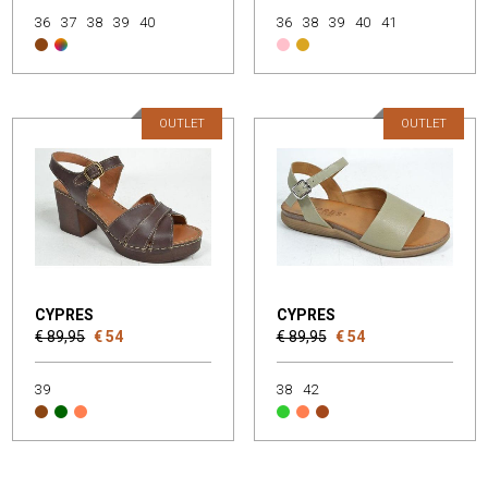
36
37
38
39
40
36
38
39
40
41
OUTLET
OUTLET
CYPRES
CYPRES
€ 89,95
€ 54
€ 89,95
€ 54
39
38
42