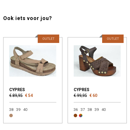
Ook iets voor jou?
OUTLET
OUTLET
CYPRES
CYPRES
€ 89,95
€ 54
€ 99,95
€ 60
38
39
40
36
37
38
39
40