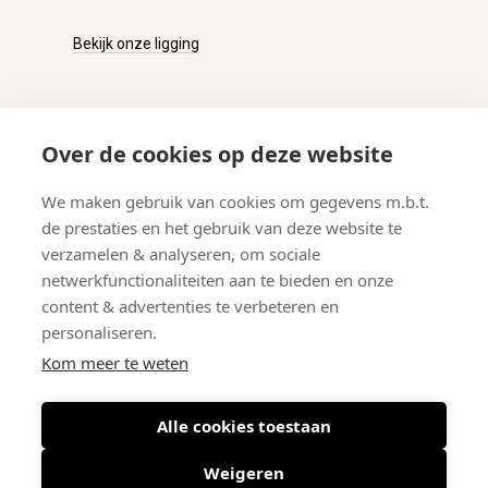
Bekijk onze ligging
KLANTENSERVICE
Over de cookies op deze website
Onze winkel
We maken gebruik van cookies om gegevens m.b.t.
Verzenden
de prestaties en het gebruik van deze website te
Retourneren
verzamelen & analyseren, om sociale
Betalen
netwerkfunctionaliteiten aan te bieden en onze
Veelgestelde vragen
content & advertenties te verbeteren en
personaliseren.
Kom meer te weten
Alle cookies toestaan
© 2026 West-End BV
-
Meir 75, 2000 Antwerpen (België)
-
BTW BE
0406.134.644
Weigeren
Maattabel
-
Nieuwsbrief
-
Algemene voorwaarden
-
Privacy policy