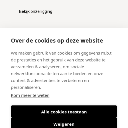
Bekijk onze ligging
KLANTENSERVICE
Over de cookies op deze website
Onze winkel
We maken gebruik van cookies om gegevens m.b.t.
Verzenden
de prestaties en het gebruik van deze website te
Retourneren
verzamelen & analyseren, om sociale
Betalen
netwerkfunctionaliteiten aan te bieden en onze
Veelgestelde vragen
content & advertenties te verbeteren en
personaliseren.
Kom meer te weten
Alle cookies toestaan
© 2026 West-End BV
-
Meir 75, 2000 Antwerpen (België)
-
BTW BE
0406.134.644
Weigeren
Maattabel
-
Nieuwsbrief
-
Algemene voorwaarden
-
Privacy policy