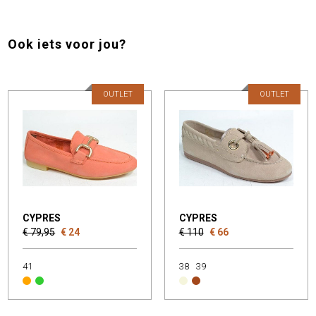
Ook iets voor jou?
OUTLET
OUTLET
CYPRES
CYPRES
€ 79,95
€ 24
€ 110
€ 66
41
38
39