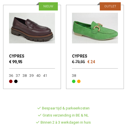
NIEUW
OUTLET
CYPRES
CYPRES
€ 99,95
€ 79,95
€ 24
36
37
38
39
40
41
38
Bespaar tijd & parkeerkosten
Gratis verzending in BE & NL
Binnen 2 à 3 werkdagen in huis