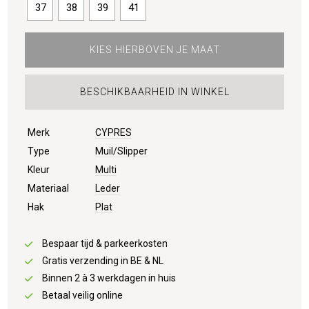
37
38
39
41
KIES HIERBOVEN JE MAAT
BESCHIKBAARHEID IN WINKEL
Merk
CYPRES
Type
Muil/Slipper
Kleur
Multi
Materiaal
Leder
Hak
Plat
Bespaar tijd & parkeerkosten
Gratis verzending in BE & NL
Binnen 2 à 3 werkdagen in huis
Betaal veilig online