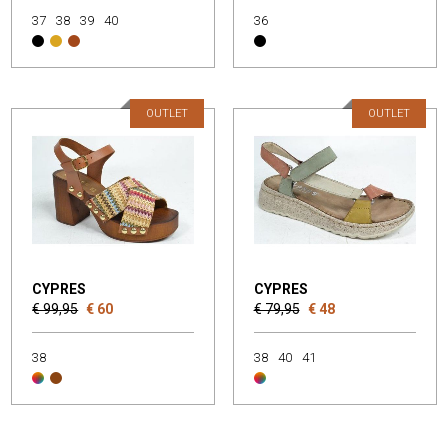
37
38
39
40
36
OUTLET
OUTLET
CYPRES
CYPRES
€ 99,95
€ 60
€ 79,95
€ 48
38
38
40
41