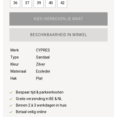
36
37
39
40
42
KIES HIERBOVEN JE MAAT
BESCHIKBAARHEID IN WINKEL
Merk
CYPRES
Type
Sandaal
Kleur
Zilver
Materiaal
Ecoleder
Hak
Plat
Bespaar tijd & parkeerkosten
Gratis verzending in BE & NL
Binnen 2 à 3 werkdagen in huis
Betaal veilig online