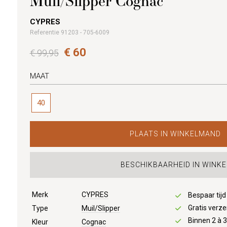
Muil/Slipper Cognac
CYPRES
Referentie 91203 - 705-6009
€ 60
€ 99,95
MAAT
40
PLAATS IN WINKELMAND
BESCHIKBAARHEID IN WINKE
Merk
CYPRES
Bespaar tij
Gratis verze
Type
Muil/Slipper
Binnen 2 à 
Kleur
Cognac