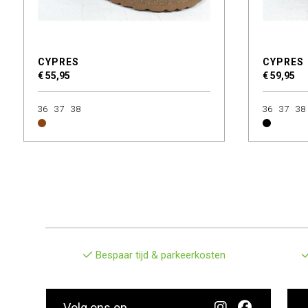
CYPRES
CYPRES
€ 55,95
€ 59,95
36
37
38
36
37
38
Bespaar tijd & parkeerkosten
Volg ons op