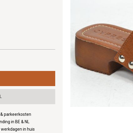
L
d & parkeerkosten
nding in BE & NL
3 werkdagen in huis