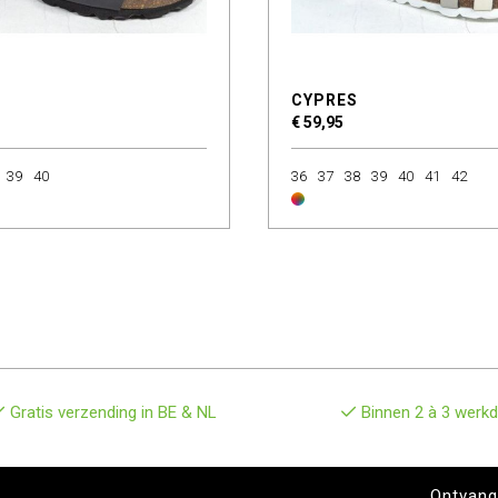
CYPRES
€ 59,95
39
40
36
37
38
39
40
41
42
Gratis verzending in BE & NL
Binnen 2 à 3 werkd