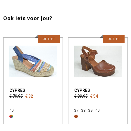
Ook iets voor jou?
OUTLET
OUTLET
CYPRES
CYPRES
€ 79,95
€ 32
€ 89,95
€ 54
40
37
38
39
40