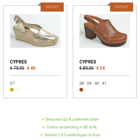
OUTLET
OUTLET
CYPRES
CYPRES
€ 79,95
€ 40
€ 89,95
€ 54
37
38
39
40
41
Bespaar tijd & parkeerkosten
Gratis verzending in BE & NL
Binnen 2 à 3 werkdagen in huis