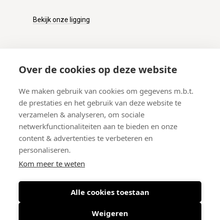
Bekijk onze ligging
KLANTENSERVICE
Over de cookies op deze website
Onze winkel
We maken gebruik van cookies om gegevens m.b.t.
Verzenden
de prestaties en het gebruik van deze website te
Retourneren
verzamelen & analyseren, om sociale
Betalen
netwerkfunctionaliteiten aan te bieden en onze
Veelgestelde vragen
content & advertenties te verbeteren en
personaliseren.
Kom meer te weten
Alle cookies toestaan
© 2026 West-End BV
-
Meir 75, 2000 Antwerpen (België)
-
BTW BE
0406.134.644
Weigeren
Maattabel
-
Nieuwsbrief
-
Algemene voorwaarden
-
Privacy policy