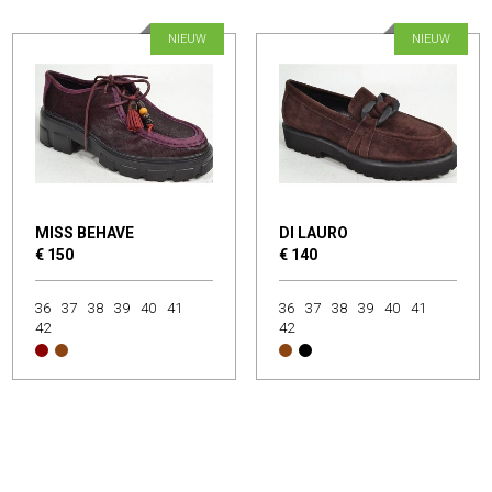
NIEUW
NIEUW
MISS BEHAVE
DI LAURO
€ 150
€ 140
36
37
38
39
40
41
36
37
38
39
40
41
42
42