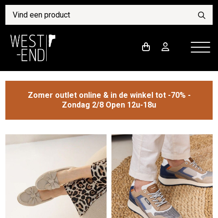
Zomer outlet online & in de winkel tot -70% -
Zondag 2/8 Open 12u-18u