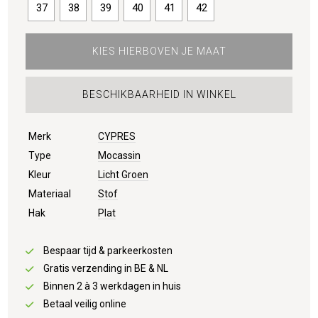
37
38
39
40
41
42
KIES HIERBOVEN JE MAAT
BESCHIKBAARHEID IN WINKEL
Merk
CYPRES
Type
Mocassin
Kleur
Licht Groen
Materiaal
Stof
Hak
Plat
Bespaar tijd & parkeerkosten
Gratis verzending in BE & NL
Binnen 2 à 3 werkdagen in huis
Betaal veilig online