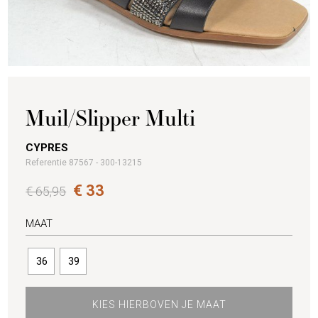
Muil/Slipper Multi
CYPRES
Referentie 87567 - 300-13215
€ 33
€ 65,95
MAAT
36
39
KIES HIERBOVEN JE MAAT