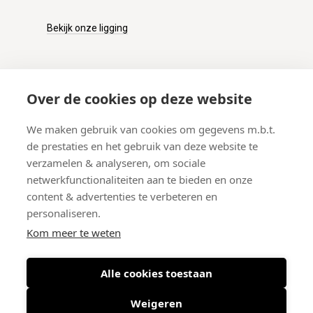
Bekijk onze ligging
KLANTENSERVICE
Over de cookies op deze website
Onze winkel
We maken gebruik van cookies om gegevens m.b.t.
Verzenden
de prestaties en het gebruik van deze website te
Retourneren
verzamelen & analyseren, om sociale
Betalen
netwerkfunctionaliteiten aan te bieden en onze
Veelgestelde vragen
content & advertenties te verbeteren en
personaliseren.
Kom meer te weten
Alle cookies toestaan
© 2026 West-End BV
-
Meir 75, 2000 Antwerpen (België)
-
BTW BE
0406.134.644
Weigeren
Maattabel
-
Nieuwsbrief
-
Algemene voorwaarden
-
Privacy policy