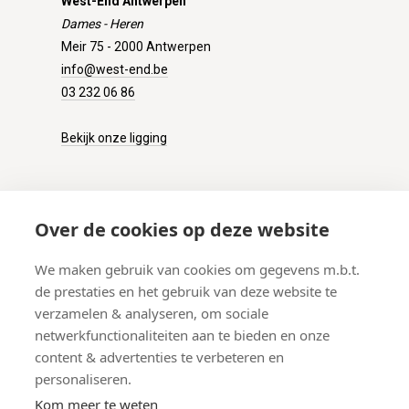
West-End Antwerpen
Dames - Heren
Meir 75 - 2000 Antwerpen
info@west-end.be
03 232 06 86
Bekijk onze ligging
KLANTENSERVICE
Over de cookies op deze website
Onze winkel
We maken gebruik van cookies om gegevens m.b.t.
Verzenden
de prestaties en het gebruik van deze website te
Retourneren
verzamelen & analyseren, om sociale
Betalen
netwerkfunctionaliteiten aan te bieden en onze
Veelgestelde vragen
content & advertenties te verbeteren en
personaliseren.
Kom meer te weten