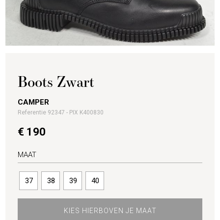
Boots Zwart
CAMPER
Referentie 92347 - PIX K400830
€ 190
MAAT
37
38
39
40
KIES HIERBOVEN JE MAAT