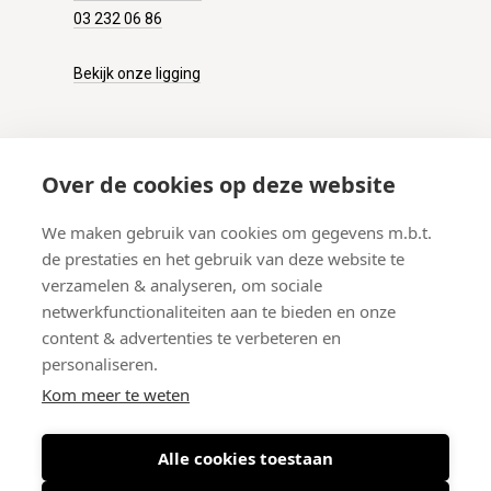
03 232 06 86
Bekijk onze ligging
KLANTENSERVICE
Over de cookies op deze website
Onze winkel
We maken gebruik van cookies om gegevens m.b.t.
Verzenden
de prestaties en het gebruik van deze website te
Retourneren
verzamelen & analyseren, om sociale
Betalen
netwerkfunctionaliteiten aan te bieden en onze
Veelgestelde vragen
content & advertenties te verbeteren en
personaliseren.
Kom meer te weten
Alle cookies toestaan
© 2026 West-End BV
-
Meir 75, 2000 Antwerpen (België)
-
BTW BE
0406.134.644