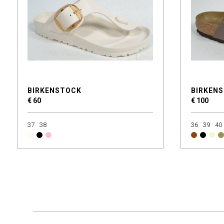
BIRKENSTOCK
BIRKEN
€ 60
€ 100
37
38
36
39
40