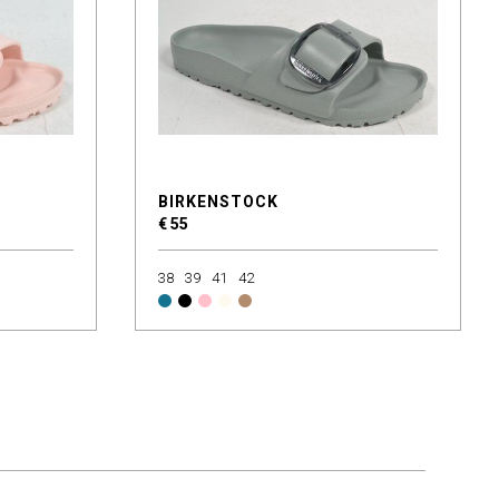
BIRKENSTOCK
€ 55
38
39
41
42