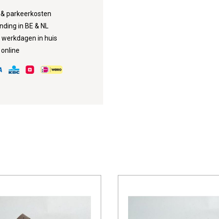
d & parkeerkosten
nding in BE & NL
3 werkdagen in huis
 online