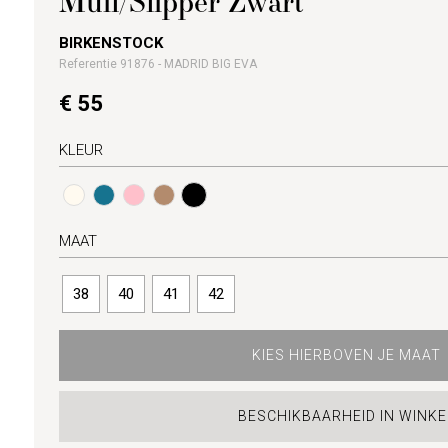
Muil/Slipper Zwart
BIRKENSTOCK
Referentie 91876 - MADRID BIG EVA
€ 55
KLEUR
MAAT
38
40
41
42
KIES HIERBOVEN JE MAAT
BESCHIKBAARHEID IN WINKE