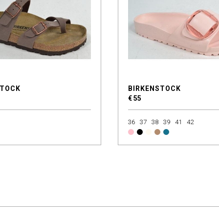
STOCK
BIRKENSTOCK
€ 55
36
37
38
39
41
42