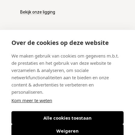
Bekijk onze ligging
KLANTENSERVICE
Over de cookies op deze website
Onze winkel
We maken gebruik van cookies om gegevens m.b.t.
Verzenden
de prestaties en het gebruik van deze website te
Retourneren
verzamelen & analyseren, om sociale
Betalen
netwerkfunctionaliteiten aan te bieden en onze
Veelgestelde vragen
content & advertenties te verbeteren en
personaliseren.
Kom meer te weten
Alle cookies toestaan
© 2026 West-End BV
-
Meir 75, 2000 Antwerpen (België)
-
BTW BE
0406.134.644
Weigeren
Maattabel
-
Nieuwsbrief
-
Algemene voorwaarden
-
Privacy policy