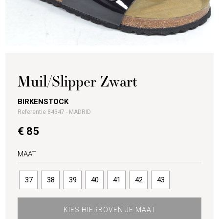
Muil/Slipper Zwart
BIRKENSTOCK
Referentie 84347 - MADRID
€ 85
MAAT
37
38
39
40
41
42
43
KIES HIERBOVEN JE MAAT