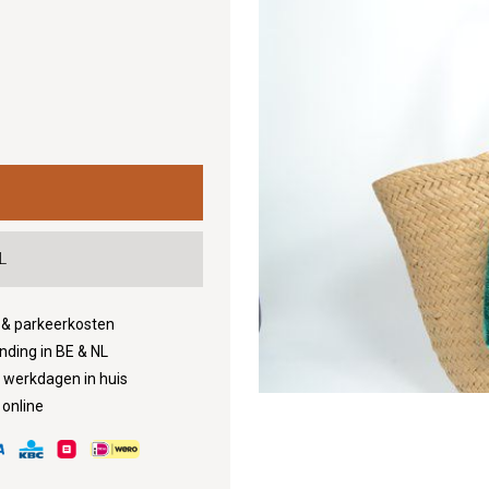
L
d & parkeerkosten
nding in BE & NL
3 werkdagen in huis
 online