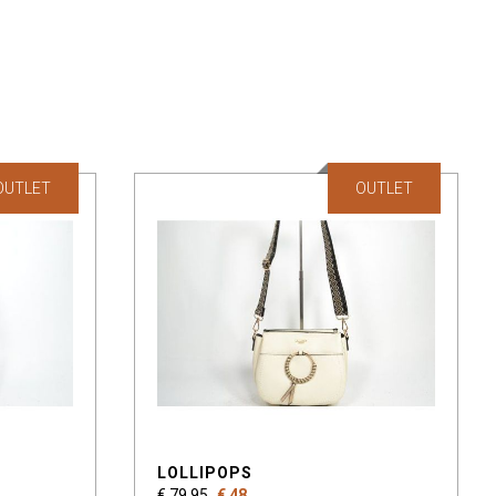
OUTLET
OUTLET
LOLLIPOPS
€ 79,95
€ 48