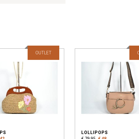
OUTLET
OPS
LOLLIPOPS
 42
€ 79,95
€ 48