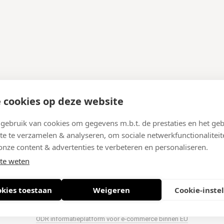
 cookies op deze website
ebruik van cookies om gegevens m.b.t. de prestaties en het geb
te te verzamelen & analyseren, om sociale netwerkfunctionaliteit
onze content & advertenties te verbeteren en personaliseren.
te weten
okies toestaan
Weigeren
Cookie-inste
© 2026 West-End BV
-
Meir 75, 2000 Antwerpen (België)
-
BTW BE 0406.134.64
el
-
Nieuwsbrief
-
Algemene voorwaarden
-
Privacy policy
-
Cookie policy
-
Sit
ODR informatieplatform voor e-commerce binnen EU