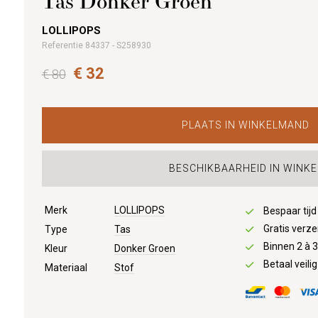
Tas Donker Groen
LOLLIPOPS
Referentie 84337 - S258930
€ 32
€ 80
PLAATS IN WINKELMAND
BESCHIKBAARHEID IN WINKE
Merk
LOLLIPOPS
Bespaar tij
Gratis verze
Type
Tas
Binnen 2 à 
Kleur
Donker Groen
Betaal veilig
Materiaal
Stof