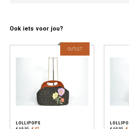
Ook iets voor jou?
OUTLET
LOLLIPOPS
LOLLIP
€ 69,95
€ 42
€ 69,95
€