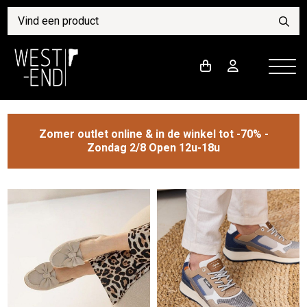
Zomer outlet online & in de winkel tot -70% -
Zondag 2/8 Open 12u-18u