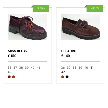
NIEUW
NIEUW
MISS BEHAVE
DI LAURO
€ 150
€ 140
36
37
38
39
40
41
36
37
38
39
40
41
42
42