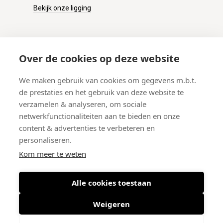
Bekijk onze ligging
KLANTENSERVICE
Over de cookies op deze website
Onze winkel
We maken gebruik van cookies om gegevens m.b.t.
Verzenden
de prestaties en het gebruik van deze website te
Retourneren
verzamelen & analyseren, om sociale
Betalen
netwerkfunctionaliteiten aan te bieden en onze
Veelgestelde vragen
content & advertenties te verbeteren en
personaliseren.
Kom meer te weten
Alle cookies toestaan
© 2026 West-End BV
-
Meir 75, 2000 Antwerpen (België)
-
BTW BE
0406.134.644
Weigeren
Maattabel
-
Nieuwsbrief
-
Algemene voorwaarden
-
Privacy policy
-
Cookie policy
-
Sitemap