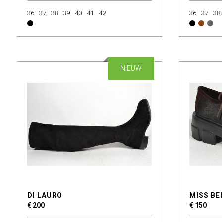
36
37
38
39
40
41
42
36
37
38
NIEUW
DI LAURO
MISS BE
€ 200
€ 150