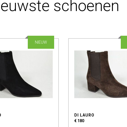
ieuwste schoenen
NIEUW
O
DI LAURO
€ 180