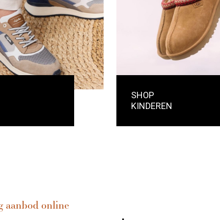
SHOP
KINDEREN
g aanbod online