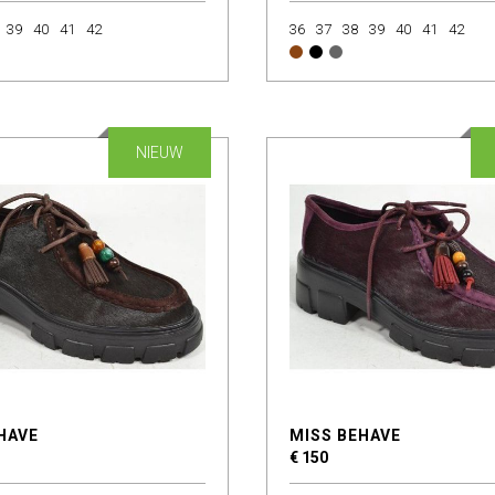
39
40
41
42
36
37
38
39
40
41
42
NIEUW
HAVE
MISS BEHAVE
€ 150