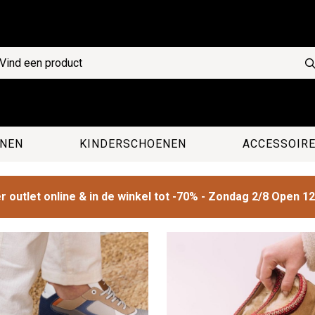
NEN
KINDERSCHOENEN
ACCESSOIR
 outlet online & in de winkel tot -70% - Zondag 2/8 Open 1