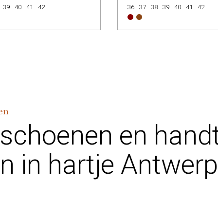
39
40
41
42
36
37
38
39
40
41
42
en
 schoenen en hand
n in hartje Antwer