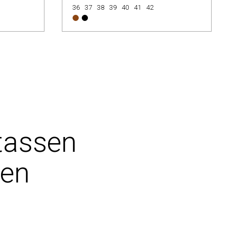
36
37
38
39
40
41
42
tassen
pen