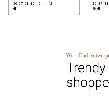
36
37
38
39
40
41
42
36
37
38
West-End Antwerp
Trendy
shoppe