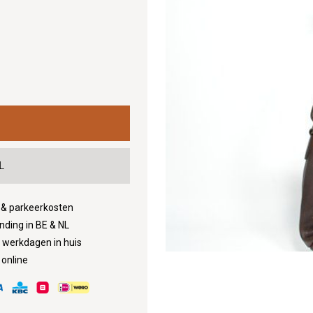
L
d & parkeerkosten
nding in BE & NL
3 werkdagen in huis
 online