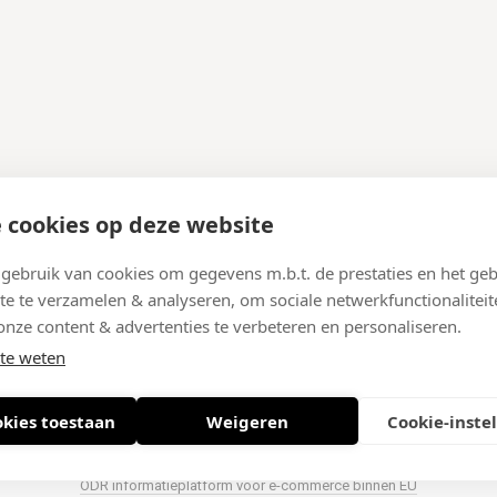
 cookies op deze website
ebruik van cookies om gegevens m.b.t. de prestaties en het geb
te te verzamelen & analyseren, om sociale netwerkfunctionaliteit
onze content & advertenties te verbeteren en personaliseren.
te weten
okies toestaan
Weigeren
Cookie-inste
© 2026 West-End BV
-
Meir 75, 2000 Antwerpen (België)
-
BTW BE 0406.134.64
el
-
Nieuwsbrief
-
Algemene voorwaarden
-
Privacy policy
-
Cookie policy
-
Sit
ODR informatieplatform voor e-commerce binnen EU