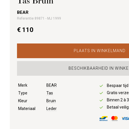
Tas Bruin
BEAR
Referentie 89871 - MJ 1999
€ 110
PLAATS IN WINKELMAND
BESCHIKBAARHEID IN WINKE
Merk
BEAR
Bespaar tij
Gratis verze
Type
Tas
Binnen 2 à 
Kleur
Bruin
Betaal veilig
Materiaal
Leder