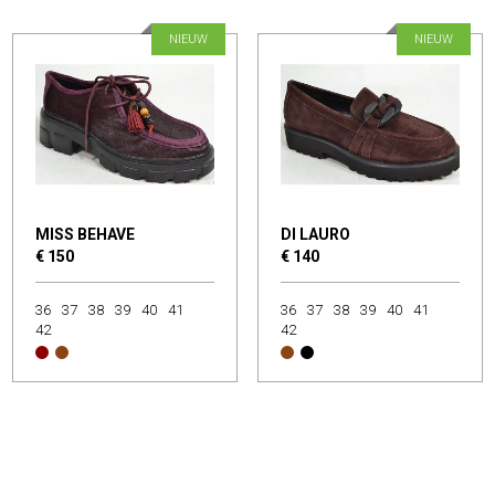
NIEUW
NIEUW
MISS BEHAVE
DI LAURO
€ 150
€ 140
36
37
38
39
40
41
36
37
38
39
40
41
42
42