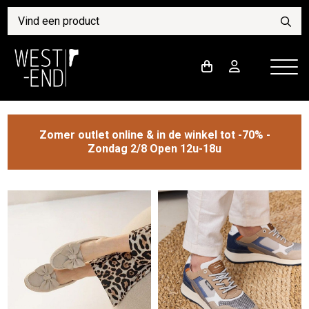
Zomer outlet online & in de winkel tot -70% -
Zondag 2/8 Open 12u-18u