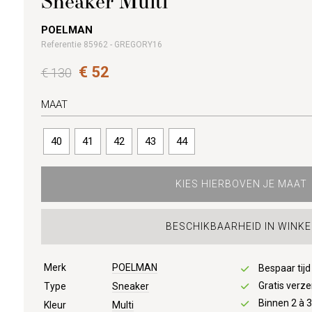
Sneaker Multi
POELMAN
Referentie 85962 - GREGORY16
€ 52
€ 130
MAAT
40
41
42
43
44
KIES HIERBOVEN JE MAAT
BESCHIKBAARHEID IN WINKE
Merk
POELMAN
Bespaar tij
Gratis verze
Type
Sneaker
Binnen 2 à 
Kleur
Multi