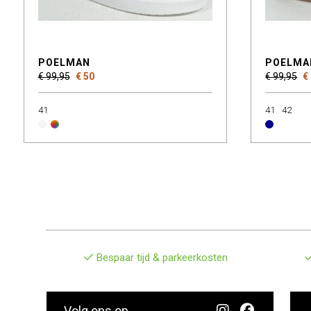
POELMAN
POELMA
€ 99,95
€ 50
€ 99,95
€
41
41
42
Bespaar tijd & parkeerkosten
Volg ons op