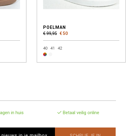
POELMAN
€ 99,95
€ 50
40
41
42
agen in huis
Betaal veilig online
SCHRIJF JE IN