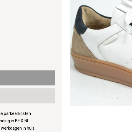
L
d & parkeerkosten
nding in BE & NL
3 werkdagen in huis