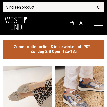
Zomer outlet online & in de winkel tot -70% -
Zondag 2/8 Open 12u-18u