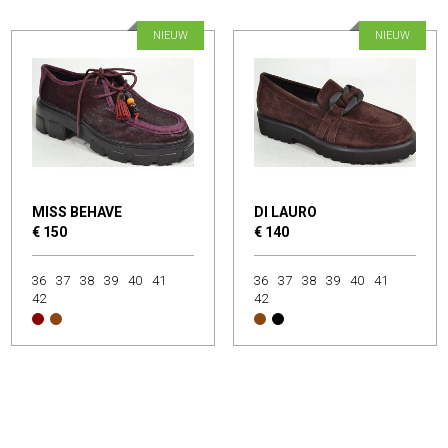
NIEUW
NIEUW
MISS BEHAVE
DI LAURO
€ 150
€ 140
36
37
38
39
40
41
36
37
38
39
40
41
42
42