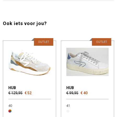
Ook iets voor jou?
OUTLET
OUTLET
HUB
HUB
€ 129,95
€ 52
€ 99,95
€ 40
40
41