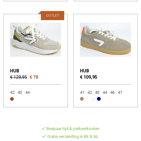
OUTLET
HUB
HUB
€ 129,95
€ 78
€ 109,95
42
43
44
41
42
43
44
46
47
Bespaar tijd & parkeerkosten
Gratis verzending in BE & NL