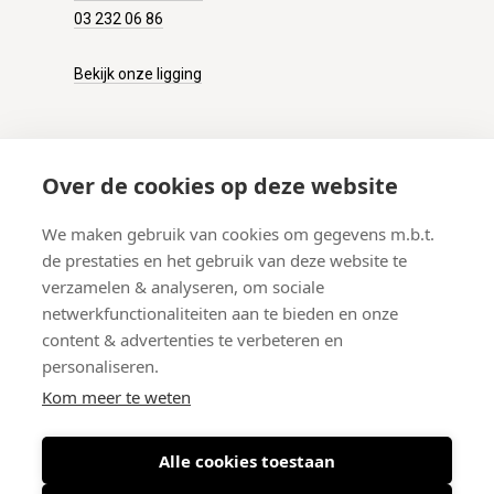
03 232 06 86
Bekijk onze ligging
KLANTENSERVICE
Over de cookies op deze website
Onze winkel
We maken gebruik van cookies om gegevens m.b.t.
Verzenden
de prestaties en het gebruik van deze website te
Retourneren
verzamelen & analyseren, om sociale
Betalen
netwerkfunctionaliteiten aan te bieden en onze
Veelgestelde vragen
content & advertenties te verbeteren en
personaliseren.
Kom meer te weten
Alle cookies toestaan
© 2026 West-End BV
-
Meir 75, 2000 Antwerpen (België)
-
BTW BE
0406.134.644